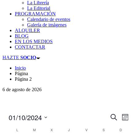
La Librería
La Editorial
PROGRAMACIÓN
Calendario de eventos
Galería de imágenes
ALQUILER
BLOG
EN LOS MEDIOS
CONTACTAR
HAZTE
SOCIO
Inicio
Página
Página 2
6 de agosto de 2026
01/10/2024
Navegaci
Nave
Buscar
Mes
de
de
Seleccionar
vistas
Calendario
L
M
X
J
V
S
D
fecha.
búsqueda
de