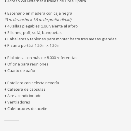
♦ Acceso WIFI-Internet a través de Fibra Óptica
♦ Escenario en madera con caja negra
(3 m de ancho x 1,5 m de profundidad)
♦ 40 sillas plegables (Equivalente al aforo
♦ Sillones, puff, sofá, banquetas
♦ Caballetes y tablones para montar hasta tres mesas grandes
♦ Pizarra portátil 1,20 m x 1,20 m
♦ Biblioteca con más de 8.000 referencias
♦ Oficina para reuniones
♦ Cuarto de baño
♦ Botellero con selecta nevería
♦ Cafetera de cápsulas
♦ Aire acondicionado
♦ Ventiladores
♦ Calefactores de aceite