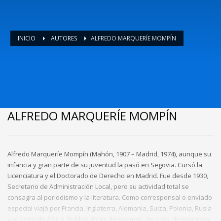
INICIO
AUTORES
ALFREDO MARQUERÍE MOMPÍN
ALFREDO MARQUERÍE MOMPÍN
Alfredo Marqueríe Mompín (Mahón, 1907 – Madrid, 1974), aunque su
infancia y gran parte de su juventud la pasó en Segovia. Cursó la
Licenciatura y el Doctorado de Derecho en Madrid. Fue desde 1930,
Secretario de Administración Local, pero su actividad total se
consagra al periodismo y la literatura. Como corresponsal o enviado
especial viajó por Francia, Inglaterra, Alemania, Suiza, Polonia, Rusia
y el Norte de África. Publicó libros de poemas, de viaje, de narrativa