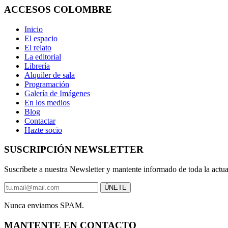
ACCESOS COLOMBRE
Inicio
El espacio
El relato
La editorial
Librería
Alquiler de sala
Programación
Galería de Imágenes
En los medios
Blog
Contactar
Hazte socio
SUSCRIPCIÓN NEWSLETTER
Suscríbete a nuestra Newsletter y mantente informado de toda la actu
Nunca enviamos SPAM.
MANTENTE EN CONTACTO