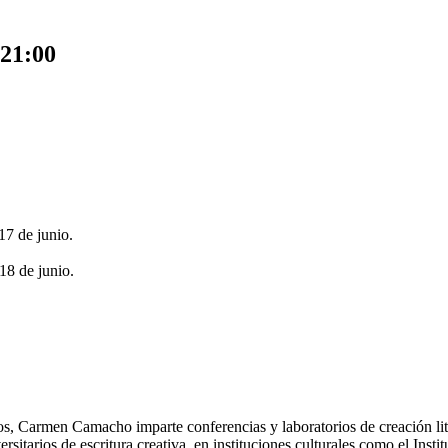
21:00
17 de junio.
18 de junio.
os, Carmen Camacho imparte conferencias y laboratorios de creación lite
sitarios de escritura creativa, en instituciones culturales como el Inst