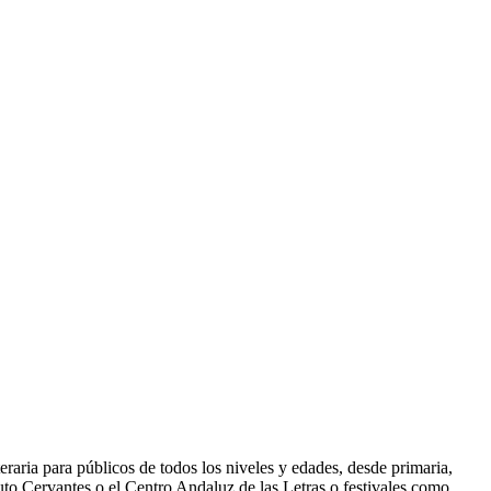
raria para públicos de todos los niveles y edades, desde primaria,
ituto Cervantes o el Centro Andaluz de las Letras o festivales como