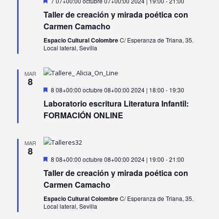
Destacado
7 07+00:00 octubre 07+00:00 2024 | 19:00
-
21:00
vistas
Taller de creación y mirada poética con
de
Carmen Camacho
Evento
Espacio Cultural Colombre
C/ Esperanza de Triana, 35.
Local lateral, Sevilla
MAR
8
Destacado
8 08+00:00 octubre 08+00:00 2024 | 18:00
-
19:30
Laboratorio escritura Literatura Infantil:
FORMACIÓN ONLINE
MAR
8
Destacado
8 08+00:00 octubre 08+00:00 2024 | 19:00
-
21:00
Taller de creación y mirada poética con
Carmen Camacho
Espacio Cultural Colombre
C/ Esperanza de Triana, 35.
Local lateral, Sevilla