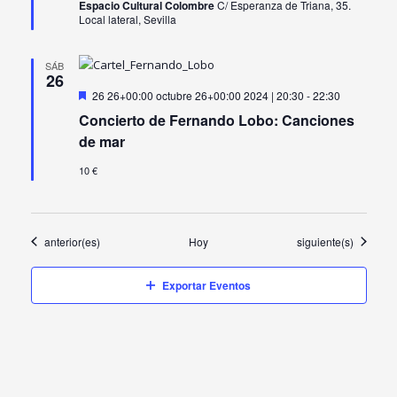
Espacio Cultural Colombre
C/ Esperanza de Triana, 35.
Local lateral, Sevilla
SÁB
26
Destacado
26 26+00:00 octubre 26+00:00 2024 | 20:30
-
22:30
Concierto de Fernando Lobo: Canciones
de mar
10 €
Eventos
Eventos
anterior(es)
Hoy
siguiente(s)
Exportar Eventos