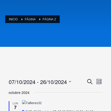
INICIO
PÁGINA
PÁGINA 2
Navega
Nav
07/10/2024
 - 
26/10/2024
Buscar
Lista
de
de
Seleccionar
vist
octubre 2024
fecha.
búsqu
de
LUN
y
Eve
7