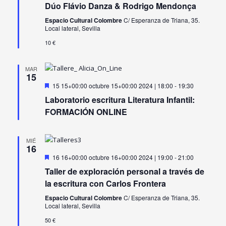
Dúo Flávio Danza & Rodrigo Mendonça
Espacio Cultural Colombre
C/ Esperanza de Triana, 35.
Local lateral, Sevilla
10 €
MAR
15
Destacado
15 15+00:00 octubre 15+00:00 2024 | 18:00
-
19:30
Laboratorio escritura Literatura Infantil:
FORMACIÓN ONLINE
MIÉ
16
Destacado
16 16+00:00 octubre 16+00:00 2024 | 19:00
-
21:00
Taller de exploración personal a través de
la escritura con Carlos Frontera
Espacio Cultural Colombre
C/ Esperanza de Triana, 35.
Local lateral, Sevilla
50 €