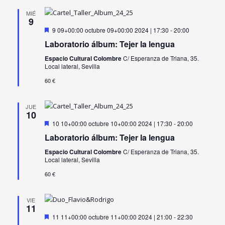
MIÉ
9
Destacado
9 09+00:00 octubre 09+00:00 2024 | 17:30
-
20:00
Laboratorio álbum: Tejer la lengua
Espacio Cultural Colombre
C/ Esperanza de Triana, 35.
Local lateral, Sevilla
60 €
JUE
10
Destacado
10 10+00:00 octubre 10+00:00 2024 | 17:30
-
20:00
Laboratorio álbum: Tejer la lengua
Espacio Cultural Colombre
C/ Esperanza de Triana, 35.
Local lateral, Sevilla
60 €
VIE
11
Destacado
11 11+00:00 octubre 11+00:00 2024 | 21:00
-
22:30