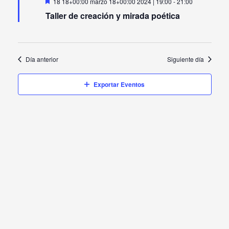
Destacado
vistas
18 18+00:00 marzo 18+00:00 2024 | 19:00
-
21:00
Taller de creación y mirada poética
de
Evento
Día anterior
Siguiente día
Exportar Eventos