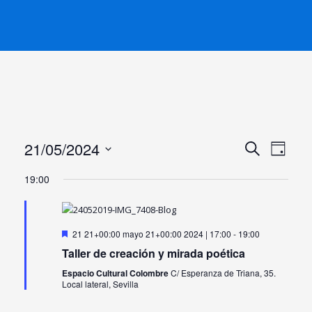
21/05/2024
Naveg
Nav
Buscar
Día
Seleccionar
de
de
19:00
fecha.
búsqu
vist
y
de
Destacado
21 21+00:00 mayo 21+00:00 2024 | 17:00
-
19:00
Taller de creación y mirada poética
vistas
Eve
Espacio Cultural Colombre
C/ Esperanza de Triana, 35.
Local lateral, Sevilla
de