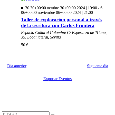
vistas
Destacado
30 30+00:00 octubre 30+00:00 2024 | 19:00
-
6
de
06+00:00 noviembre 06+00:00 2024 | 21:00
Eventos
Taller de exploración personal a través
de la escritura con Carlos Frontera
Espacio Cultural Colombre
C/ Esperanza de Triana,
35. Local lateral, Sevilla
50 €
Día anterior
Siguiente día
Exportar Eventos