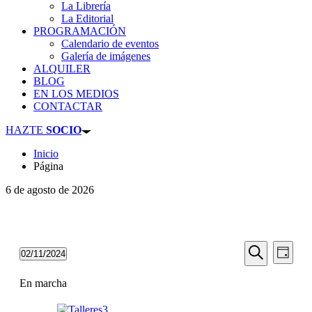
La Librería
La Editorial
PROGRAMACIÓN
Calendario de eventos
Galería de imágenes
ALQUILER
BLOG
EN LOS MEDIOS
CONTACTAR
HAZTE
SOCIO
Inicio
Página
6 de agosto de 2026
Navegaci
Nave
02/11/2024
Día
de
de
Seleccionar
Buscar
vista
fecha.
En marcha
búsqueda
de
y
Even