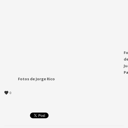
F
d
Ju
Pa
Fotos de Jorge Rico
0