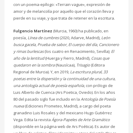
con un poema-epílogo: «Terrain vague», expresión de
amor y de melancolía por aquello que el corazón lleva y
pierde en su viaje, y que trata de retener en la escritura.
Fulgencio Martínez
(Murcia, 1960) ha publicado, en
poesía,
Línea de cumbres
(2020, Adarve, Madrid),
León
busca gacela
,
Prueba de sabor
,
El cuerpo del día
,
Cancionero
y rimas burlescas
(los cuatro en Renacimiento, Sevilla);
El
año de la lentitud
(Huerga y Fierro, Madrid),
Cosas que
quedaron en la sombra
(Nausícaa),
Trisagio
(Editora
Regional de Murcia). Y, en 2019,
La escritura plural, 33
poetas entre la dispersión y la continuidad de una cultura,
una antología actual de poesía española
, con prólogo de
Luis Alberto de Cuenca (Ars Poetica, Oviedo). En los años
80 del pasado siglo fue incluido en la
Antología de Poesía
nueva
(Ediciones Prometeo, Madrid), a cargo del poeta
granadino Luis Rosales y del mexicano Hugo Gutiérrez
Vega. Edita la revista
Ágora-Papeles de Arte Gramático
(disponible en la página web de Ars Poética). Es autor de