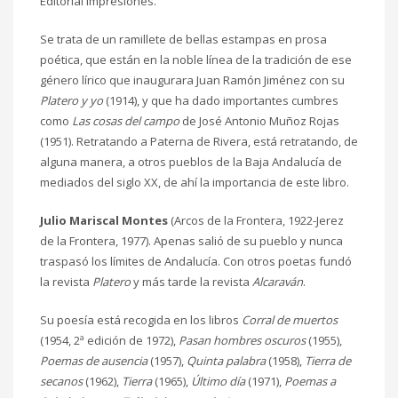
Editorial Impresiones.
Se trata de un ramillete de bellas estampas en prosa
poética, que están en la noble línea de la tradición de ese
género lírico que inaugurara Juan Ramón Jiménez con su
Platero y yo
(1914), y que ha dado importantes cumbres
como
Las cosas del campo
de José Antonio Muñoz Rojas
(1951). Retratando a Paterna de Rivera, está retratando, de
alguna manera, a otros pueblos de la Baja Andalucía de
mediados del siglo XX, de ahí la importancia de este libro.
Julio Mariscal Montes
(Arcos de la Frontera, 1922-Jerez
de la Frontera, 1977). Apenas salió de su pueblo y nunca
traspasó los límites de Andalucía. Con otros poetas fundó
la revista
Platero
y más tarde la revista
Alcaraván
.
Su poesía está recogida en los libros
Corral de muertos
(1954, 2ª edición de 1972),
Pasan hombres oscuros
(1955),
Poemas de ausencia
(1957),
Quinta palabra
(1958),
Tierra de
secanos
(1962),
Tierra
(1965),
Último día
(1971),
Poemas a