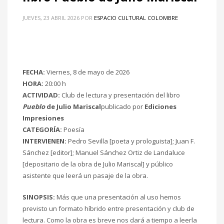
JUEVES, 23 ABRIL 2026
POR
ESPACIO CULTURAL COLOMBRE
FECHA:
Viernes, 8 de mayo de 2026
HORA:
20:00 h
ACTIVIDAD:
Club de lectura y presentación del libro
Pueblo
de Julio Mariscal
publicado por
Ediciones
Impresiones
CATEGORÍA:
Poesía
INTERVIENEN:
Pedro Sevilla [poeta y prologuista]; Juan F.
Sánchez [editor]; Manuel Sánchez Ortiz de Landaluce
[depositario de la obra de Julio Mariscal] y público
asistente que leerá un pasaje de la obra.
SINOPSIS:
Más que una presentación al uso hemos
previsto un formato híbrido entre presentación y club de
lectura. Como la obra es breve nos dará a tiempo a leerla