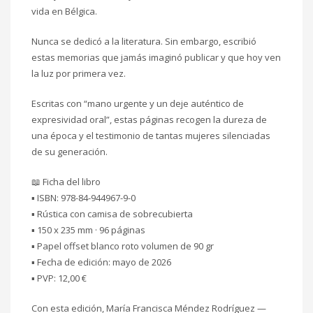
vida en Bélgica.
Nunca se dedicó a la literatura. Sin embargo, escribió
estas memorias que jamás imaginó publicar y que hoy ven
la luz por primera vez.
Escritas con “mano urgente y un deje auténtico de
expresividad oral”, estas páginas recogen la dureza de
una época y el testimonio de tantas mujeres silenciadas
de su generación.
📖 Ficha del libro
▪️ ISBN: 978-84-944967-9-0
▪️ Rústica con camisa de sobrecubierta
▪️ 150 x 235 mm · 96 páginas
▪️ Papel offset blanco roto volumen de 90 gr
▪️ Fecha de edición: mayo de 2026
▪️ PVP: 12,00 €
Con esta edición, María Francisca Méndez Rodríguez —