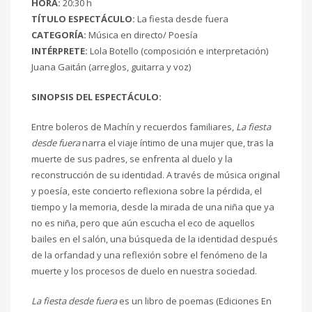
HORA:
20:30 h
TÍTULO ESPECTÁCULO:
La fiesta desde fuera
CATEGORÍA:
Música en directo/ Poesía
INTÉRPRETE:
Lola Botello (composición e interpretación)
Juana Gaitán (arreglos, guitarra y voz)
SINOPSIS DEL ESPECTÁCULO:
Entre boleros de Machín y recuerdos familiares,
La fiesta
desde fuera
narra el viaje íntimo de una mujer que, tras la
muerte de sus padres, se enfrenta al duelo y la
reconstrucción de su identidad. A través de música original
y poesía, este concierto reflexiona sobre la pérdida, el
tiempo y la memoria, desde la mirada de una niña que ya
no es niña, pero que aún escucha el eco de aquellos
bailes en el salón, una búsqueda de la identidad después
de la orfandad y una reflexión sobre el fenómeno de la
muerte y los procesos de duelo en nuestra sociedad.
La fiesta desde fuera
es un libro de poemas (Ediciones En