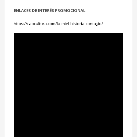
ENLACES DE INTERÉS PROMOCIONAL:
https://caocultura.com/la-miel-historia-contagio/