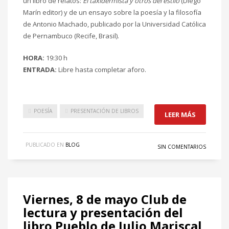
un libro de relatos:
El taxidermista y otros del estilo
(Diego
Marín editor) y de un ensayo sobre la poesía y la filosofía
de Antonio Machado, publicado por la Universidad Católica
de Pernambuco (Recife, Brasil).
HORA:
19:30 h
ENTRADA:
Libre hasta completar aforo.
POESÍA
PRESENTACIÓN DE LIBROS
LEER MÁS
PUBLICADO EN
BLOG
SIN COMENTARIOS
Viernes, 8 de mayo Club de
lectura y presentación del
libro Pueblo de Julio Mariscal