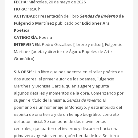
FECHA:
Miércoles, 20 de mayo de 2026
HORA:
19:30 h
ACTIVIDAD:
Presentación del libro
Sendas de invierno
de
Fulgencio Martínez
publicado por
Ediciones Ars
Poética
CATEGORÍA:
Poesía
INTERVIENEN:
Pedro Gozalbes [librero y editor]; Fulgencio
Martínez [poeta y director de Ágora: Papeles de Arte
Gramático].
SINOPSIS:
Un libro que nos adentra en el taller poético de
dos autores: el primer autor de los poemas, Fulgencio
Martínez, y Dionisia García, quien sugiere y apunta
algunos detalles y momentos de la obra. Comenzando por
sugerir el título de la misma,
Sendas de invierno
. El
poemario es un homenaje al Moncayo, y está imbuido del
espíritu de una tierra y de un tiempo biográfico concreto
del autor inicial. Se compone de dos movimientos
centrales, que parten del invierno y discurren hacia una
primavera agreste, ventosa, aún herida de luz. Se cierra