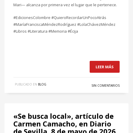
Mari— alcanza por primera vez el lugar que le pertenece.
#EdicionesColombre #QuieroRecordarUnPocoAtrás
#MaríaFranciscaMéndezRodríguez #LolaChávezMéndez
#Libros #Literatura #Memoria #Écija
LEER MÁS
PUBLICADO EN
BLOG
SIN COMENTARIOS
«Se busca local», artículo de
Carmen Camacho, en Diario
de Sevilla, 8 de mayo de 2026