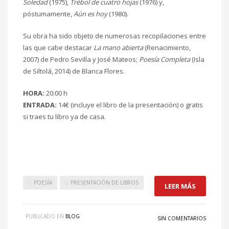
Soledad
(1975),
Trébol de cuatro hojas
(1976) y,
póstumamente,
Aún es hoy
(1980).
Su obra ha sido objeto de numerosas recopilaciones entre
las que cabe destacar
La mano abierta
(Renacimiento,
2007) de Pedro Sevilla y José Mateos;
Poesía Completa
(Isla
de Siltolá, 2014) de Blanca Flores.
HORA:
20:00 h
ENTRADA:
14€ (incluye el libro de la presentación) o gratis
si traes tu libro ya de casa.
POESÍA
PRESENTACIÓN DE LIBROS
LEER MÁS
PUBLICADO EN
BLOG
SIN COMENTARIOS