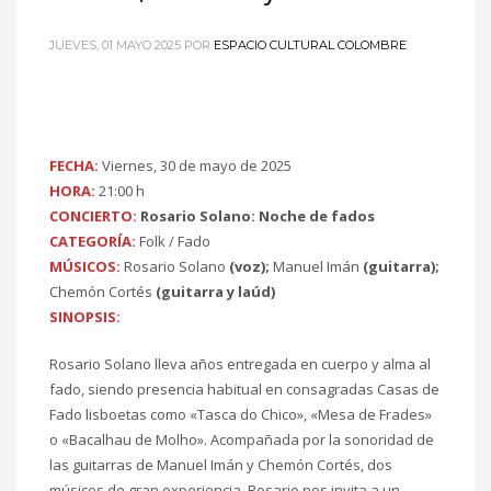
JUEVES, 01 MAYO 2025
POR
ESPACIO CULTURAL COLOMBRE
FECHA:
Viernes, 30 de mayo de 2025
HORA:
21:00 h
CONCIERTO:
Rosario Solano: Noche de fados
CATEGORÍA:
Folk / Fado
MÚSICOS:
Rosario Solano
(voz);
Manuel Imán
(guitarra);
Chemón Cortés
(guitarra y laúd)
SINOPSIS:
Rosario Solano lleva años entregada en cuerpo y alma al
fado, siendo presencia habitual en consagradas Casas de
Fado lisboetas como «Tasca do Chico», «Mesa de Frades»
o «Bacalhau de Molho». Acompañada por la sonoridad de
las guitarras de Manuel Imán y Chemón Cortés, dos
músicos de gran experiencia, Rosario nos invita a un