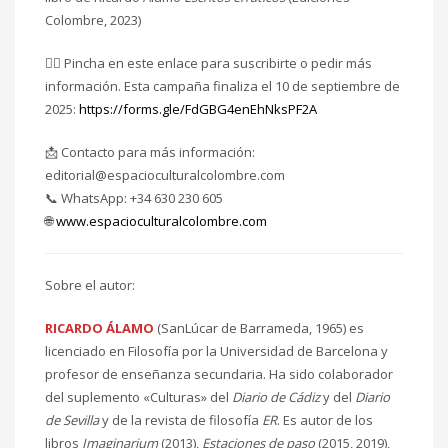
Colombre, 2023)
👉🏽 Pincha en este enlace para suscribirte o pedir más
información. Esta campaña finaliza el 10 de septiembre de
2025:
https://forms.gle/FdGBG4enEhNksPF2A
📩 Contacto para más información:
editorial@espacioculturalcolombre.com
📞 WhatsApp: +34 630 230 605
🌐
www.espacioculturalcolombre.com
Sobre el autor:
RICARDO ÁLAMO
(SanLúcar de Barrameda, 1965) es
licenciado en Filosofía por la Universidad de Barcelona y
profesor de enseñanza secundaria. Ha sido colaborador
del suplemento «Culturas» del
Diario de Cádiz
y del
Diario
de Sevilla
y de la revista de filosofía
ER
. Es autor de los
libros
Imaginarium
(2013),
Estaciones de paso
(2015, 2019),