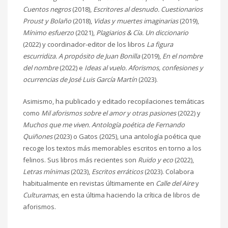
Cuentos negros
(2018),
Escritores al desnudo. Cuestionarios
Proust y Bolaño
(2018),
Vidas y muertes imaginarias
(2019),
Mínimo esfuerzo
(2021),
Plagiarios & Cía. Un diccionario
(2022) y coordinador-editor de los libros
La figura
escurridiza. A propósito de Juan Bonilla
(2019),
En el nombre
del nombre
(2022) e
Ideas al vuelo. Aforismos, confesiones y
ocurrencias de José Luis García Martín
(2023).
Asimismo, ha publicado y editado recopilaciones temáticas
como
Mil aforismos sobre el amor y otras pasiones
(2022) y
Muchos que me viven. Antología poética de Fernando
Quiñones
(2023) o Gatos (2025), una antología poética que
recoge los textos más memorables escritos en torno a los
felinos. Sus libros más recientes son
Ruido y eco
(2022),
Letras mínimas
(2023),
Escritos erráticos
(2023). Colabora
habitualmente en revistas últimamente en
Calle del Aire
y
Culturamas
, en esta última haciendo la crítica de libros de
aforismos.