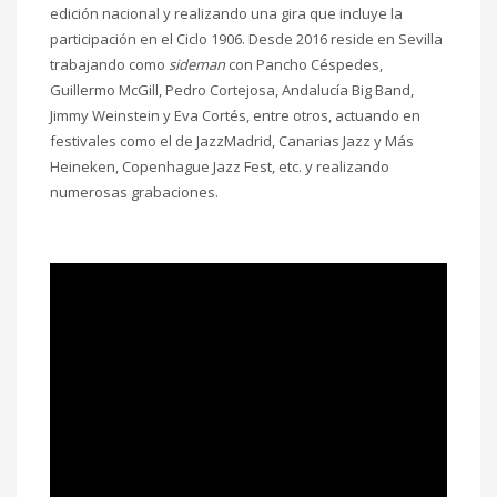
edición nacional y realizando una gira que incluye la
participación en el Ciclo 1906. Desde 2016 reside en Sevilla
trabajando como
sideman
con Pancho Céspedes,
Guillermo McGill, Pedro Cortejosa, Andalucía Big Band,
Jimmy Weinstein y Eva Cortés, entre otros, actuando en
festivales como el de JazzMadrid, Canarias Jazz y Más
Heineken, Copenhague Jazz Fest, etc. y realizando
numerosas grabaciones.