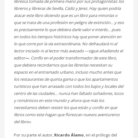
libresca tomada de primera mano por sus protagonistas: los
libreros y libreras de Sevilla, Cádiz y Jerez. Hay quien podría
atacar este libro diciendo que es un libro para minorías o
que se trata de una profesión en peligro de extinción… y eso
es precisamente lo que debiera darle valor e interés… pues
en todos los tiempos históricos hay que poner atención en
lo que corre por la vía extraordinaria.
No defraudará ni al
lector iniciado ni al lector más avezado
—
sigue añadiendo el
editor
—
. Confío en el poder transformador de este libro,
que debiera recordarnos que las librerías necesitan su
espacio en el entramado urbano, incluso mucho antes que
los restaurantes de quinta gama o que los apartamentos
turísticos que han arrasado con todos los bajos y locales del
centro de las ciudades… nunca han faltado soñadores, locos
y románticos en este mundo y ahora que más los
necesitamos deben resistir los que están y confío en que
libros como este hagan que florezcan nuevos aventureros
del libro»
.
Por su parte el autor,
Ricardo Álamo
, en el prólogo del