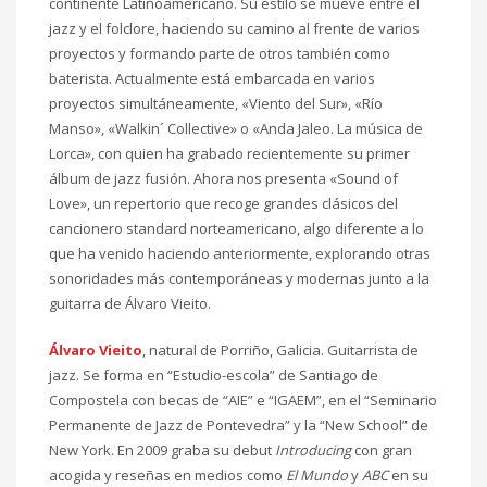
continente Latinoamericano. Su estilo se mueve entre el
jazz y el folclore, haciendo su camino al frente de varios
proyectos y formando parte de otros también como
baterista. Actualmente está embarcada en varios
proyectos simultáneamente, «Viento del Sur», «Río
Manso», «Walkin´ Collective» o «Anda Jaleo. La música de
Lorca», con quien ha grabado recientemente su primer
álbum de jazz fusión. Ahora nos presenta «Sound of
Love», un repertorio que recoge grandes clásicos del
cancionero standard norteamericano, algo diferente a lo
que ha venido haciendo anteriormente, explorando otras
sonoridades más contemporáneas y modernas junto a la
guitarra de Álvaro Vieito.
Álvaro Vieito
, natural de Porriño, Galicia. Guitarrista de
jazz. Se forma en “Estudio-escola” de Santiago de
Compostela con becas de “AIE” e “IGAEM”, en el “Seminario
Permanente de Jazz de Pontevedra” y la “New School” de
New York. En 2009 graba su debut
Introducing
con gran
acogida y reseñas en medios como
El Mundo
y
ABC
en su