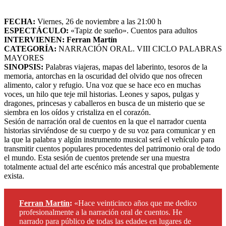
FECHA:
Viernes, 26 de noviembre a las 21:00 h
ESPECTÁCULO:
«Tapiz de sueño». Cuentos para adultos
INTERVIENEN: Ferran Martín
CATEGORÍA:
NARRACIÓN ORAL. VIII CICLO PALABRAS
MAYORES
SINOPSIS:
Palabras viajeras, mapas del laberinto, tesoros de la
memoria, antorchas en la oscuridad del olvido que nos ofrecen
alimento, calor y refugio. Una voz que se hace eco en muchas
voces, un hilo que teje mil historias. Leones y sapos, pulgas y
dragones, princesas y caballeros en busca de un misterio que se
siembra en los oídos y cristaliza en el corazón.
Sesión de narración oral de cuentos en la que el narrador cuenta
historias sirviéndose de su cuerpo y de su voz para comunicar y en
la que la palabra y algún instrumento musical será el vehículo para
transmitir cuentos populares procedentes del patrimonio oral de todo
el mundo. Esta sesión de cuentos pretende ser una muestra
totalmente actual del arte escénico más ancestral que probablemente
exista.
Ferran Martín
:
«Hace veinticinco años que me dedico
profesionalmente a la narración oral de cuentos. He
narrado para público de todas las edades en lugares de