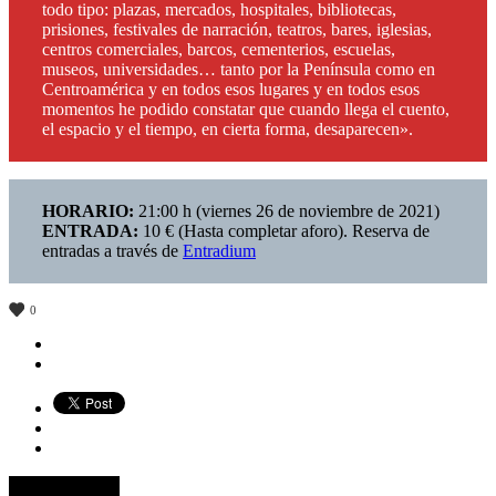
todo tipo: plazas, mercados, hospitales, bibliotecas,
prisiones, festivales de narración, teatros, bares, iglesias,
centros comerciales, barcos, cementerios, escuelas,
museos, universidades… tanto por la Península como en
Centroamérica y en todos esos lugares y en todos esos
momentos he podido constatar que cuando llega el cuento,
el espacio y el tiempo, en cierta forma, desaparecen».
HORARIO:
21:00 h (viernes 26 de noviembre de 2021)
ENTRADA:
10 € (Hasta completar aforo). Reserva de
entradas a través de
Entradium
0