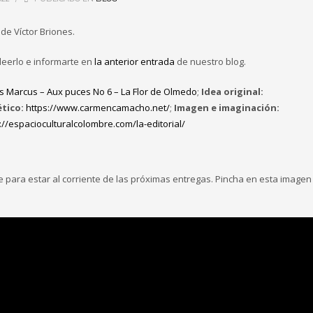
de Víctor Briones.
leerlo e informarte en
la anterior entrada
de nuestro blog.
us Marcus – Aux puces No 6 – La Flor de Olmedo
;
Idea original:
tico:
https://www.carmencamacho.net/
;
Imagen e imaginación:
://espacioculturalcolombre.com/la-editorial/
e para estar al corriente de las próximas entregas. Pincha en esta imagen