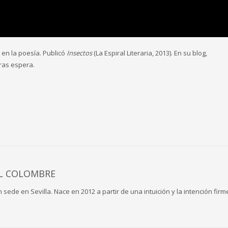
ó en la poesía. Publicó
Insectos
(La Espiral Literaria, 2013). En su blog,
tras espera.
L COLOMBRE
ede en Sevilla. Nace en 2012 a partir de una intuición y la intención firm