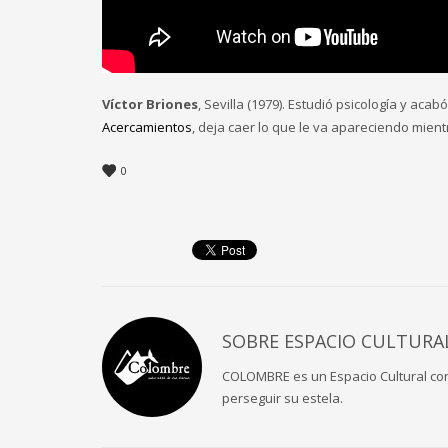
Víctor Briones
, Sevilla (1979). Estudió psicología y acab
Acercamientos
, deja caer lo que le va apareciendo mien
0
SOBRE
ESPACIO CULTURA
COLOMBRE es un Espacio Cultural con s
perseguir su estela.