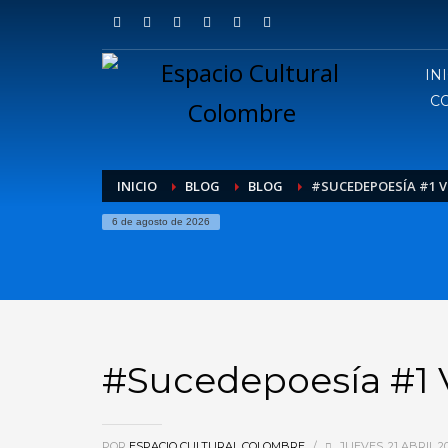
IN
C
INICIO
BLOG
BLOG
#SUCEDEPOESÍA #1 V
6 de agosto de 2026
#Sucedepoesía #1 V
POR
ESPACIO CULTURAL COLOMBRE
/
JUEVES, 21 ABRIL 2