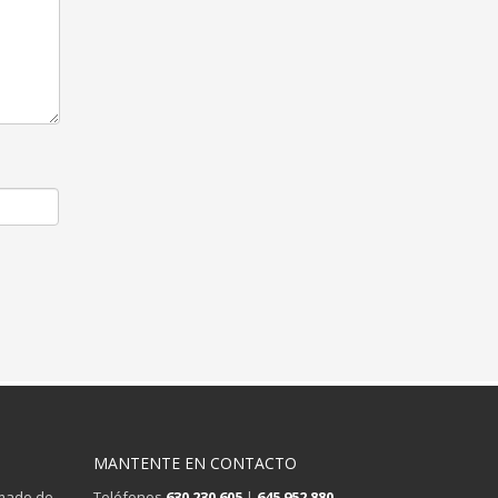
MANTENTE EN CONTACTO
rmado de
Teléfonos
630 230 605
|
645 952 880