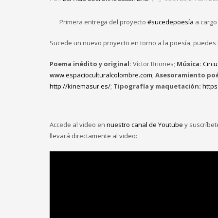
Primera entrega del proyecto
#sucedepoesía
a cargo 
Sucede un nuevo proyecto en torno a la poesía, puedes 
Poema inédito y original:
Víctor Briones;
Música:
Circ
www.espacioculturalcolombre.com
;
Asesoramiento poé
http://kinemasur.es/
;
Tipografía y maquetación:
https
Accede al video en
nuestro canal de Youtube
y suscríbet
llevará directamente al video: